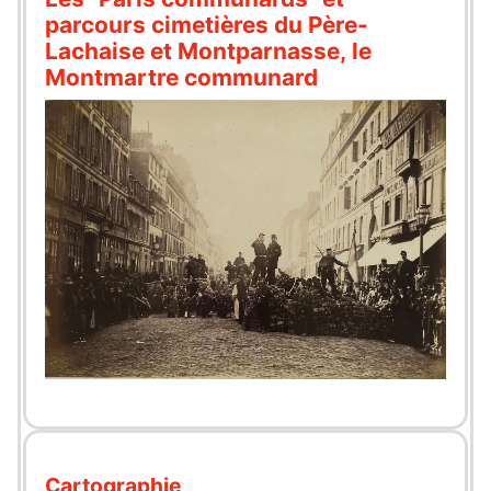
parcours cimetières du Père-
Lachaise et Montparnasse, le
Montmartre communard
Cartographie