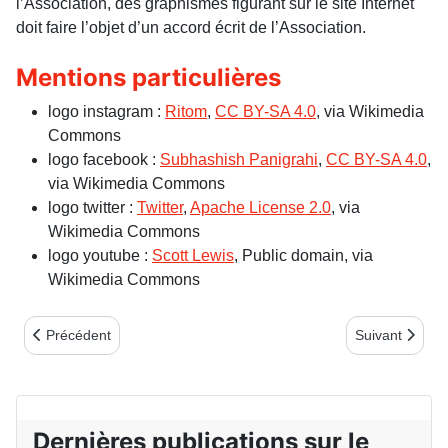
l’Association, des graphismes figurant sur le site Internet
doit faire l’objet d’un accord écrit de l’Association.
Mentions particulières
logo instagram :
Ritom
,
CC BY-SA 4.0
, via Wikimedia
Commons
logo facebook :
Subhashish Panigrahi
,
CC BY-SA 4.0
,
via Wikimedia Commons
logo twitter :
Twitter
,
Apache License 2.0
, via
Wikimedia Commons
logo youtube :
Scott Lewis
, Public domain, via
Wikimedia Commons
Article précédent : essai bulletin
Article suivant
Précédent
Suivant
Dernières publications sur le