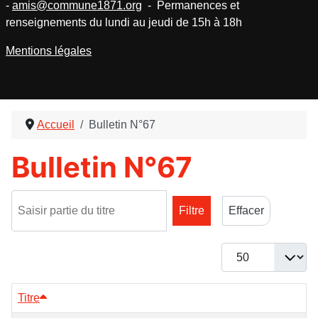
-
amis@commune1871.org
- Permanences et
renseignements du lundi au jeudi de 15h à 18h
Mentions légales
Accueil
Bulletin N°67
Bulletin N°67
Saisir partie du titre
Filtre
Effacer
Afficher #
Titre