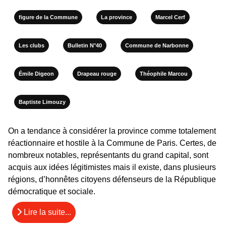
figure de la Commune
La province
Marcel Cerf
Les clubs
Bulletin N°40
Commune de Narbonne
Émile Digeon
Drapeau rouge
Théophile Marcou
Baptiste Limouzy
On a tendance à considérer la province comme totalement
réactionnaire et hostile à la Commune de Paris. Certes, de
nombreux notables, représentants du grand capital, sont
acquis aux idées légitimistes mais il existe, dans plusieurs
régions, d’honnêtes citoyens défenseurs de la République
démocratique et sociale.
Lire la suite...