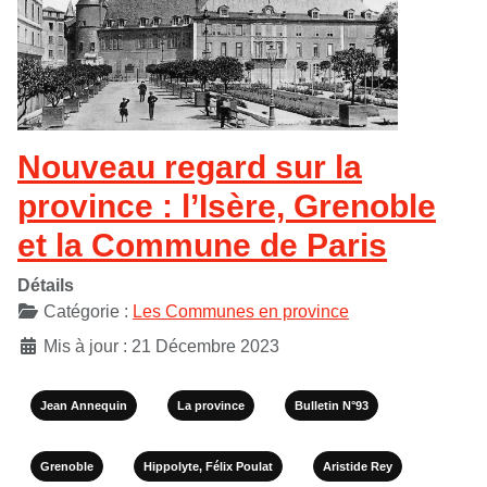
Nouveau regard sur la
province : l’Isère, Grenoble
et la Commune de Paris
Détails
Catégorie :
Les Communes en province
Mis à jour : 21 Décembre 2023
Jean Annequin
La province
Bulletin N°93
Grenoble
Hippolyte, Félix Poulat
Aristide Rey