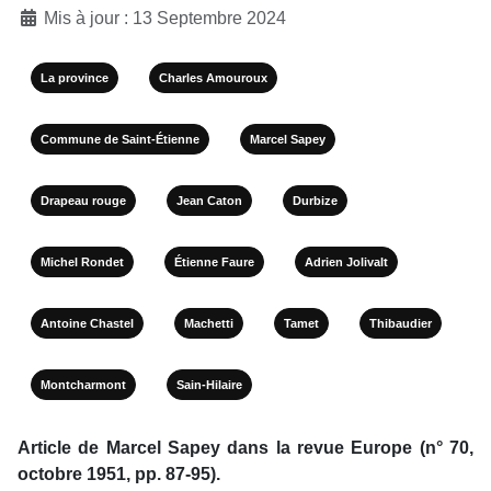
Mis à jour : 13 Septembre 2024
La province
Charles Amouroux
Commune de Saint-Étienne
Marcel Sapey
Drapeau rouge
Jean Caton
Durbize
Michel Rondet
Étienne Faure
Adrien Jolivalt
Antoine Chastel
Machetti
Tamet
Thibaudier
Montcharmont
Sain-Hilaire
Article de Marcel Sapey dans la revue Europe (n° 70,
octobre 1951, pp. 87-95).