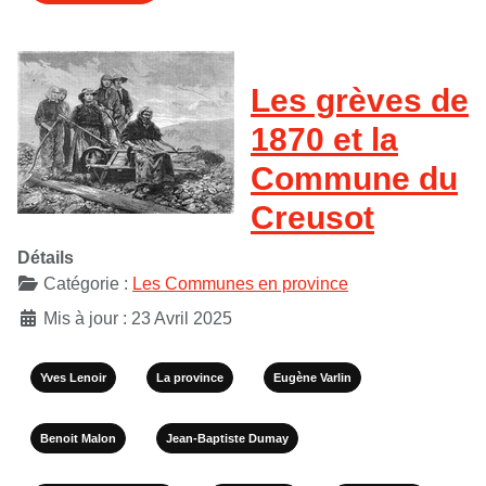
Les grèves de
1870 et la
Commune du
Creusot
Détails
Catégorie :
Les Communes en province
Mis à jour : 23 Avril 2025
Yves Lenoir
La province
Eugène Varlin
Benoit Malon
Jean-Baptiste Dumay