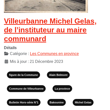
Villeurbanne Michel Gelas,
de l’instituteur au maire
communard
Détails
Catégorie :
Les Communes en province
Mis à jour : 21 Décembre 2023
figure de la Commune
Alain Belmont
Commune de Villeurbanne
La province
Bulletin Hors-série N°1
Bakounine
Michel Gelas