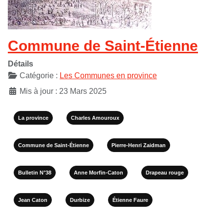
Commune de Saint-Étienne
Détails
Catégorie :
Les Communes en province
Mis à jour : 23 Mars 2025
La province
Charles Amouroux
Commune de Saint-Étienne
Pierre-Henri Zaidman
Bulletin N°38
Anne Morfin-Caton
Drapeau rouge
Jean Caton
Durbize
Étienne Faure