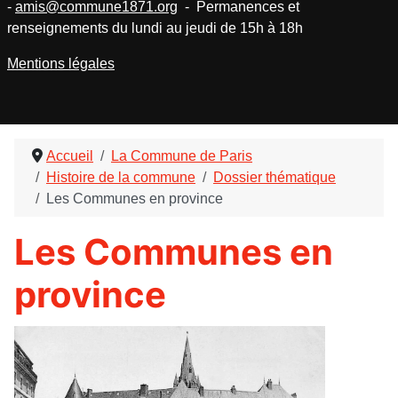
-
amis@commune1871.org
- Permanences et
renseignements du lundi au jeudi de 15h à 18h
Mentions légales
Accueil
La Commune de Paris
Histoire de la commune
Dossier thématique
Les Communes en province
Les Communes en
province