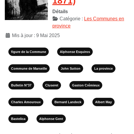
1871)
Détails
Catégorie :
Les Communes en
province
Mis à jour : 9 Mai 2025
figure de la Commune
Alphonse Esquiros
Commune de Marseille
John Sutton
La province
Bulletin N°37
Cluseret
Gaston Crémieux
Charles Amouroux
Bernard Landeck
Albert May
Bastelica
Alphonse Gent