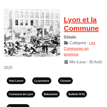
Lyon et la
Commune
Détails
Catégorie :
Les
Communes en
province
Mis à jour : 30 Août
2025
Yves Lenoir
La province
Cluseret
Commune de Lyon
Bakounine
Bulletin N°41