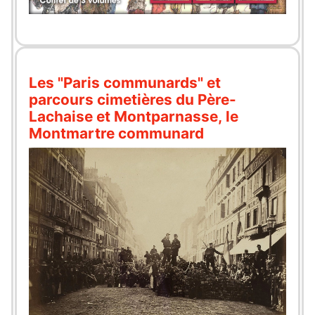
Les "Paris communards" et
parcours cimetières du Père-
Lachaise et Montparnasse, le
Montmartre communard