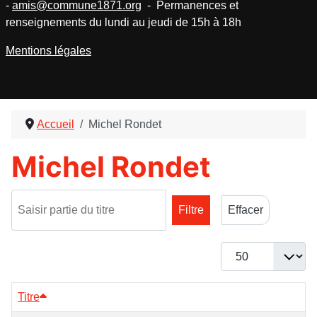
-
amis@commune1871.org
- Permanences et
renseignements du lundi au jeudi de 15h à 18h
Mentions légales
Accueil
Michel Rondet
Michel Rondet
Saisir partie du titre
Filtre
Effacer
Afficher #
Titre