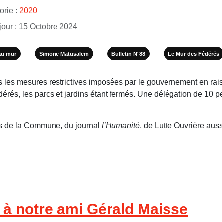
rie :
2020
jour : 15 Octobre 2024
au mur
Simone Matusalem
Bulletin N°88
Le Mur des Fédérés
s les mesures restrictives imposées par le gouvernement en raiso
dérés, les parcs et jardins étant fermés. Une délégation de 1
es de la Commune, du journal
l’Humanité
, de Lutte Ouvrière auss
 notre ami Gérald Maisse