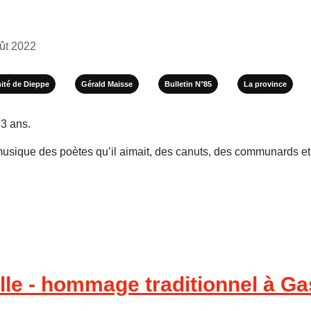
oût 2022
ité de Dieppe
Gérald Maisse
Bulletin N°85
La province
73 ans.
musique des poètes qu’il aimait, des canuts, des communards et a
lle - hommage traditionnel à G