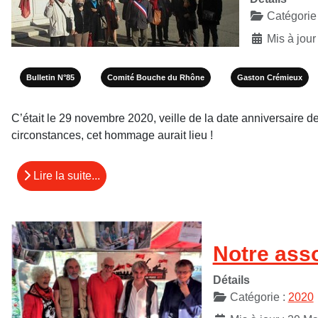
Catégorie
Mis à jour
Bulletin N°85
Comité Bouche du Rhône
Gaston Crémieux
C’était le 29 novembre 2020, veille de la date anniversair
circonstances, cet hommage aurait lieu !
Lire la suite...
Notre asso
Détails
Catégorie :
2020