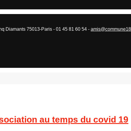
 Diamants 75013-Paris - 01 45 81 60 54 -
amis@commune187
sociation au temps du covid 19