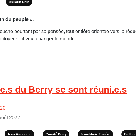
Bulletin N°84
n du peuple ».
touche pourtant par sa pensée, tout entière orientée vers la rédu
 citoyens : il veut changer le monde.
e.s du Berry se sont réuni.e.s
020
 Août 2022
Jean Annequin
Comité Berry
Jean-Marie Favière
Bulleti