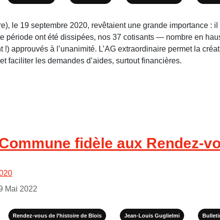
 le 19 septembre 2020, revêtaient une grande importance : il fal
te période ont été dissipées, nos 37 cotisants — nombre en ha
 !) approuvés à l’unanimité. L’AG extraordinaire permet la cré
et faciliter les demandes d’aides, surtout financières.
 Commune fidèle aux Rendez-vou
020
29 Mai 2022
Rendez-vous de l’histoire de Blois
Jean-Louis Guglielmi
Bullet