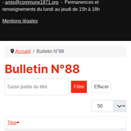
-
amis@commune1871.org
- Permanences et
renseignements du lundi au jeudi de 15h à 18h
Mentions légales
Accueil
Bulletin N°88
Bulletin N°88
Saisir partie du titre
Filtre
Effacer
Afficher #
Titre