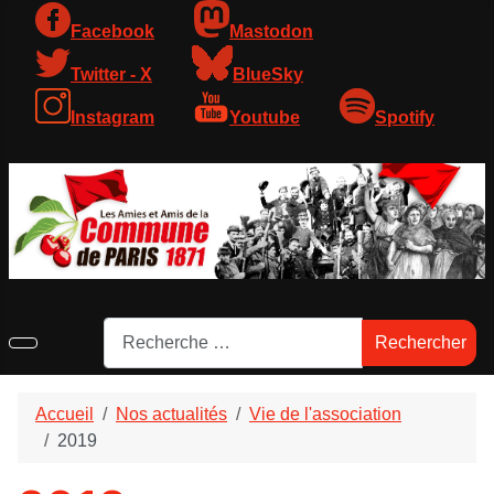
Facebook
Mastodon
Twitter - X
BlueSky
Instagram
Youtube
Spotify
Rechercher
Rechercher
Accueil
Nos actualités
Vie de l'association
2019