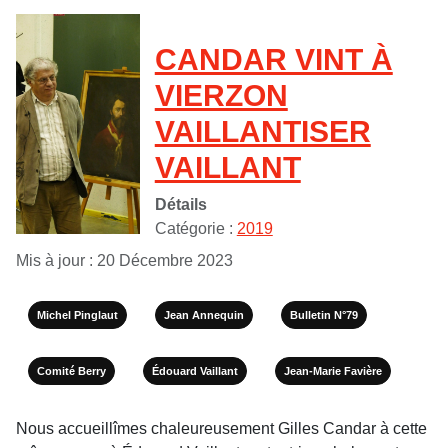
CANDAR VINT À
VIERZON
VAILLANTISER
VAILLANT
Détails
Catégorie :
2019
Mis à jour : 20 Décembre 2023
Michel Pinglaut
Jean Annequin
Bulletin N°79
Comité Berry
Édouard Vaillant
Jean-Marie Favière
Nous accueillîmes chaleureusement Gilles Candar à cette