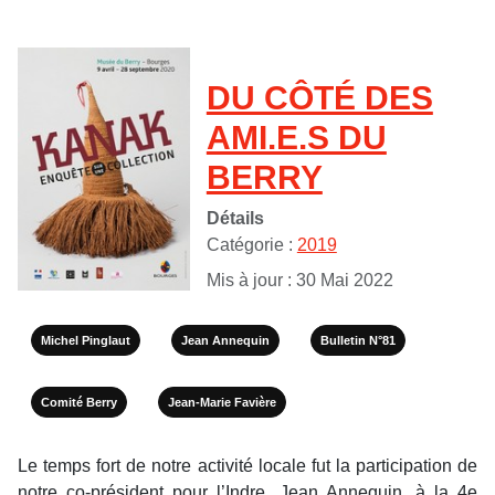
DU CÔTÉ DES
AMI.E.S DU
BERRY
Détails
Catégorie :
2019
Mis à jour : 30 Mai 2022
Michel Pinglaut
Jean Annequin
Bulletin N°81
Comité Berry
Jean-Marie Favière
Le temps fort de notre activité locale fut la participation de
notre co-président pour l’Indre, Jean Annequin, à la 4e