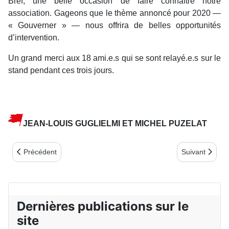
Bref, une belle occasion de faire connaître notre
association. Gageons que le thème annoncé pour 2020 —
« Gouverner » — nous offrira de belles opportunités
d’intervention.
Un grand merci aux 18 ami.e.s qui se sont relayé.e.s sur le
stand pendant ces trois jours.
JEAN-LOUIS GUGLIELMI ET MICHEL PUZELAT
Article précédent : SUR LES TRACES DES COMMUNARDS DE 
Article suiva
Précédent
Suivant
Dernières publications sur le
site