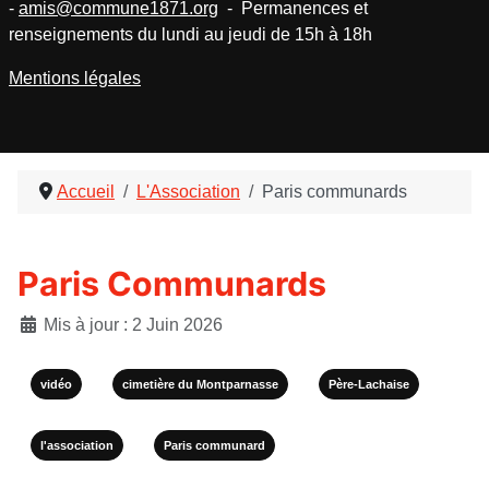
-
amis@commune1871.org
- Permanences et
renseignements du lundi au jeudi de 15h à 18h
Mentions légales
Accueil
L'Association
Paris communards
Paris Communards
Détails
Mis à jour : 2 Juin 2026
vidéo
cimetière du Montparnasse
Père-Lachaise
l'association
Paris communard