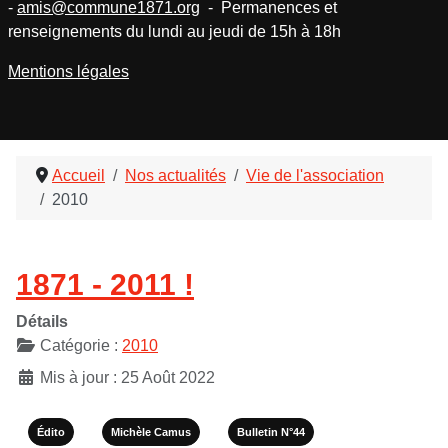
-
amis@commune1871.org
- Permanences et
renseignements du lundi au jeudi de 15h à 18h
Mentions légales
Accueil
Nos actualités
Vie de l'association
2010
1871 - 2011 !
Détails
Catégorie :
2010
Mis à jour : 25 Août 2022
Édito
Michèle Camus
Bulletin N°44