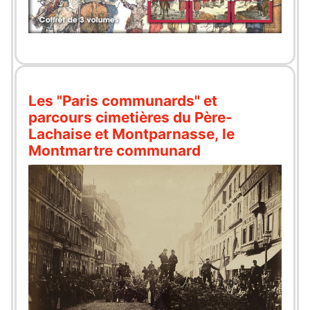
Les "Paris communards" et
parcours cimetières du Père-
Lachaise et Montparnasse, le
Montmartre communard