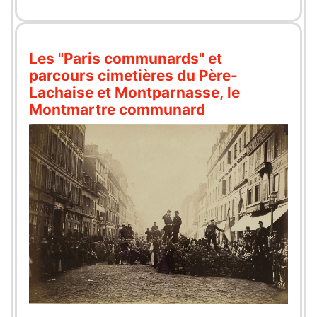
Les "Paris communards" et
parcours cimetières du Père-
Lachaise et Montparnasse, le
Montmartre communard