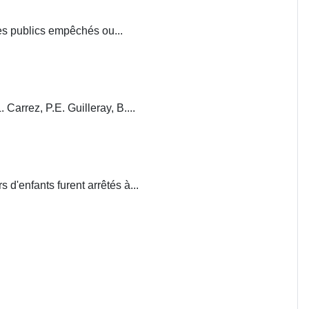
ces publics empêchés ou...
. Carrez, P.E. Guilleray, B....
d'enfants furent arrêtés à...