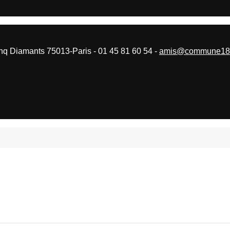
 Diamants 75013-Paris - 01 45 81 60 54 -
amis@commune187