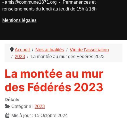
-
amis@commune1871.org
- Permanences et
renseignements du lundi au jeudi de 15h à 18h
Mentions légales
Accueil
Nos actualités
Vie de l'association
2023
La montée au mur des Fédérés 2023
La montée au mur
des Fédérés 2023
Détails
Catégorie :
2023
Mis à jour : 15 Octobre 2024