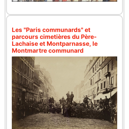
Les "Paris communards" et
parcours cimetières du Père-
Lachaise et Montparnasse, le
Montmartre communard