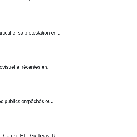
iculier sa protestation en...
visuelle, récentes en...
ces publics empêchés ou...
. Carrez, P.E. Guilleray, B....