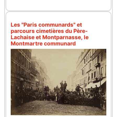
Les "Paris communards" et
parcours cimetières du Père-
Lachaise et Montparnasse, le
Montmartre communard