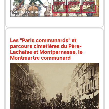
Les "Paris communards" et
parcours cimetières du Père-
Lachaise et Montparnasse, le
Montmartre communard