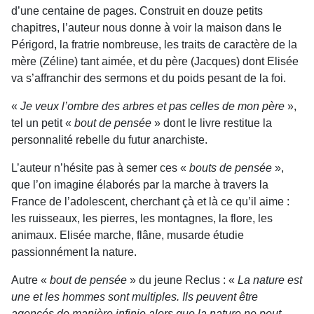
d’une centaine de pages. Construit en douze petits
chapitres, l’auteur nous donne à voir la maison dans le
Périgord, la fratrie nombreuse, les traits de caractère de la
mère (Zéline) tant aimée, et du père (Jacques) dont Elisée
va s’affranchir des sermons et du poids pesant de la foi.
«
Je veux l’ombre des arbres et pas celles de mon père
»,
tel un petit «
bout de pensée
» dont le livre restitue la
personnalité rebelle du futur anarchiste.
L’auteur n’hésite pas à semer ces «
bouts de pensée
»,
que l’on imagine élaborés par la marche à travers la
France de l’adolescent, cherchant çà et là ce qu’il aime :
les ruisseaux, les pierres, les montagnes, la flore, les
animaux. Elisée marche, flâne, musarde étudie
passionnément la nature.
Autre «
bout de pensée
» du jeune Reclus : «
La nature est
une et les hommes sont multiples. Ils peuvent être
agencés de manière infinie alors que la nature ne peut