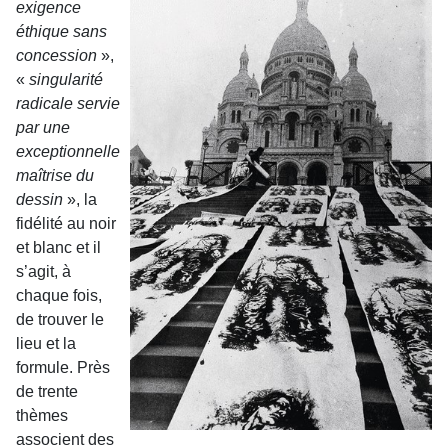
exigence
éthique sans
concession
»,
«
singularité
radicale servie
par une
exceptionnelle
maîtrise du
dessin
», la
fidélité au noir
et blanc et il
s’agit, à
chaque fois,
de trouver le
lieu et la
formule. Près
de trente
thèmes
associent des