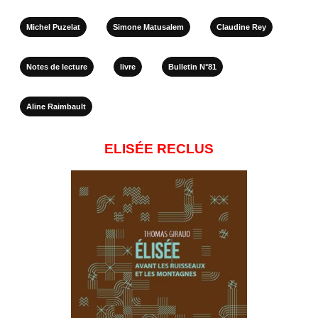
Michel Puzelat
Simone Matusalem
Claudine Rey
Notes de lecture
livre
Bulletin N°81
Aline Raimbault
ELISÉE RECLUS