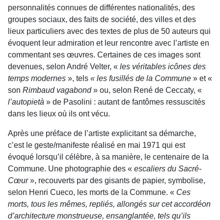
personnalités connues de différentes nationalités, des
groupes sociaux, des faits de société, des villes et des
lieux particuliers avec des textes de plus de 50 auteurs qui
évoquent leur admiration et leur rencontre avec l’artiste en
commentant ses œuvres. Certaines de ces images sont
devenues, selon André Velter, «
les véritables icônes des
temps modernes
», tels
« les fusillés de la Commune
» et «
son
Rimbaud vagabond
» ou, selon René de Ceccaty, «
l’autopietà
» de Pasolini : autant de fantômes ressuscités
dans les lieux où ils ont vécu.
Après une préface de l’artiste explicitant sa démarche,
c’est le geste/manifeste réalisé en mai 1971 qui est
évoqué lorsqu’il célèbre, à sa manière, le centenaire de la
Commune. Une photographie des «
escaliers du Sacré-
Cœur
», recouverts par des gisants de papier, symbolise,
selon Henri Cueco, les morts de la Commune. «
Ces
morts, tous les mêmes, repliés, allongés sur cet accordéon
d’architecture monstrueuse, ensanglantée, tels qu’ils