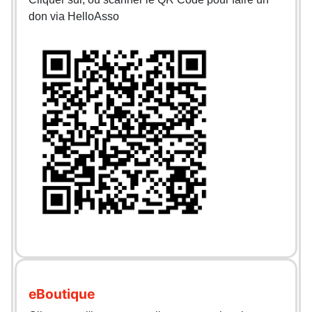
don via HelloAsso
eBoutique