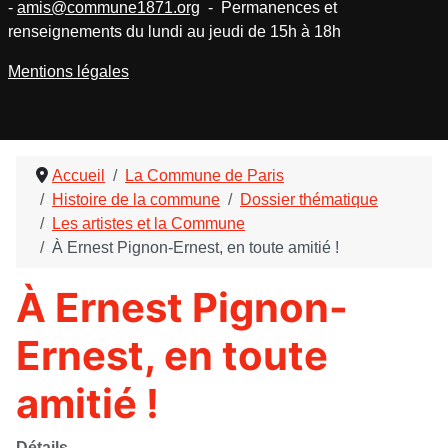
-
amis@commune1871.org
- Permanences et
renseignements du lundi au jeudi de 15h à 18h
Mentions légales
Accueil
La Commune de Paris
Histoire de la commune
Dossier thématique
Les artistes et la Commune
À Ernest Pignon-Ernest, en toute amitié !
À Ernest Pignon-
Ernest, en toute
amitié !
Détails