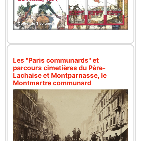
Les "Paris communards" et
parcours cimetières du Père-
Lachaise et Montparnasse, le
Montmartre communard