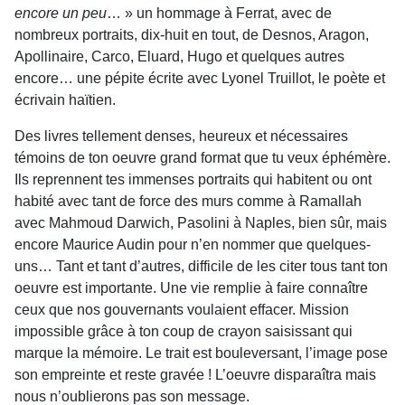
encore un peu
… » un hommage à Ferrat, avec de
nombreux portraits, dix-huit en tout, de Desnos, Aragon,
Apollinaire, Carco, Eluard, Hugo et quelques autres
encore… une pépite écrite avec Lyonel Truillot, le poète et
écrivain haïtien.
Des livres tellement denses, heureux et nécessaires
témoins de ton oeuvre grand format que tu veux éphémère.
Ils reprennent tes immenses portraits qui habitent ou ont
habité avec tant de force des murs comme à Ramallah
avec Mahmoud Darwich, Pasolini à Naples, bien sûr, mais
encore Maurice Audin pour n’en nommer que quelques-
uns… Tant et tant d’autres, difficile de les citer tous tant ton
oeuvre est importante. Une vie remplie à faire connaître
ceux que nos gouvernants voulaient effacer. Mission
impos­sible grâce à ton coup de crayon saisissant qui
marque la mémoire. Le trait est bouleversant, l’image pose
son empreinte et reste gravée ! L’oeuvre disparaîtra mais
nous n’oublierons pas son message.