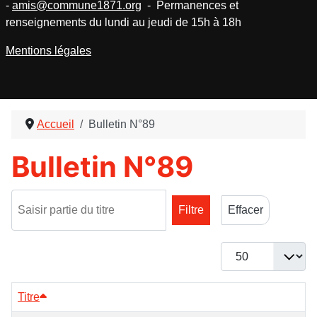
-
amis@commune1871.org
- Permanences et
renseignements du lundi au jeudi de 15h à 18h
Mentions légales
Accueil
Bulletin N°89
Bulletin N°89
Saisir partie du titre
Filtre
Effacer
Afficher #
Titre