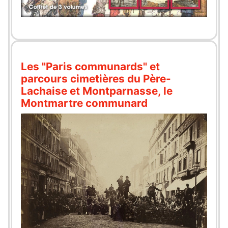
Les "Paris communards" et
parcours cimetières du Père-
Lachaise et Montparnasse, le
Montmartre communard