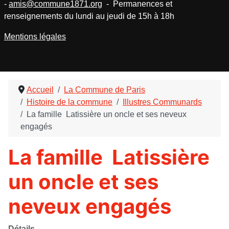
-
amis@commune1871.org
- Permanences et
renseignements du lundi au jeudi de 15h à 18h
Mentions légales
Accueil
La Commune de Paris
Histoire de la commune
Illustres Communards
La famille Latissière un oncle et ses neveux
engagés
La famille Latissière
un oncle et ses
neveux engagés
Détails