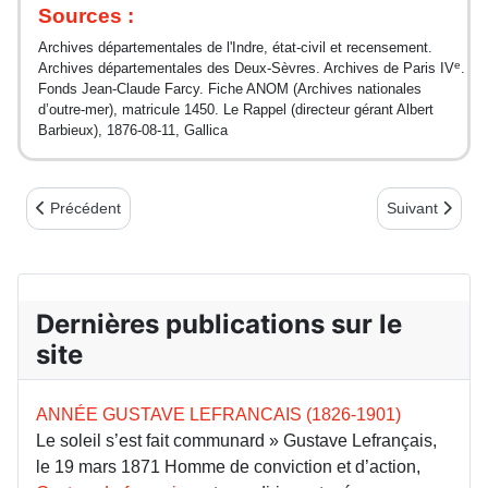
Sources :
Archives départementales de l'Indre, état-civil et recen­sement.
e
Archives départementales des Deux-Sèvres. Archives de Paris IV
.
Fonds Jean-Claude Farcy. Fiche ANOM (Archives natio­nales
d’outre-mer), matricule 1450. Le Rappel (directeur gérant Albert
Barbieux), 1876-08-11, Gallica
Article précédent : Émile Gentelet le miraculé…
Article suivant
Précédent
Suivant
Dernières publications sur le
site
ANNÉE GUSTAVE LEFRANCAIS (1826-1901)
Le soleil s’est fait communard » Gustave Lefrançais,
le 19 mars 1871 Homme de conviction et d’action,