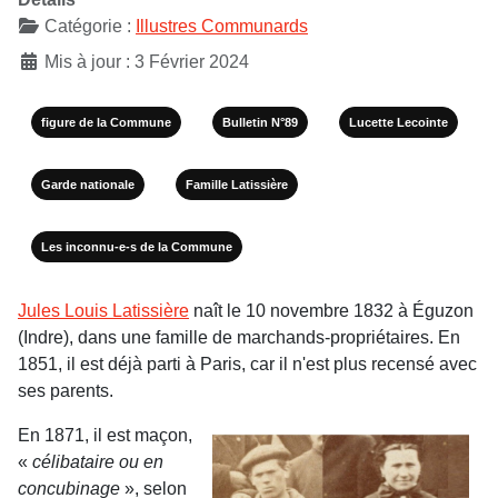
Catégorie :
Illustres Communards
Mis à jour : 3 Février 2024
figure de la Commune
Bulletin N°89
Lucette Lecointe
Garde nationale
Famille Latissière
Les inconnu-e-s de la Commune
Jules Louis Latissière
naît le 10 novembre 1832 à Éguzon
(Indre), dans une famille de marchands-propriétaires. En
1851, il est déjà parti à Paris, car il n'est plus recensé avec
ses parents.
En 1871, il est maçon,
«
célibataire ou en
concubinage
», selon