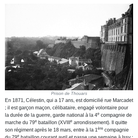
Prison de Thouars
En 1871, Célestin, qui a 17 ans, est domicilié rue Marcadet
; il est garçon maçon, célibataire, engagé volontaire pour
e
la durée de la guerre, garde national à la 4
compagnie de
e
e
marche du 79
bataillon (XVIII
arrondissement). Il quitte
ère
son régiment après le 18 mars, entre à la 1
compagnie
e
du 79
bataillon courant avril et passe une semaine à Issy ;