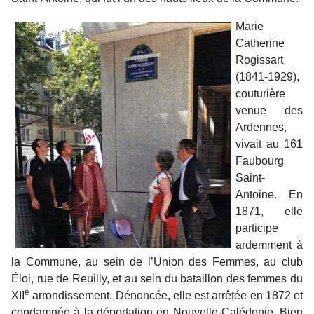
Marie
Catherine
Rogissart
(1841-1929),
couturière
venue des
Ardennes,
vivait au 161
Faubourg
Saint-
Antoine. En
1871, elle
participe
ardemment à
la Commune, au sein de l’Union des Femmes, au club
Éloi, rue de Reuilly, et au sein du bataillon des femmes du
e
XII
arrondissement. Dénoncée, elle est arrêtée en 1872 et
condamnée à la déportation en Nouvelle-Calédonie. Bien