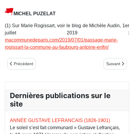
MICHEL PUZELAT
(1)
Sur Marie Rogissart, voir le blog de Michèle Audin, 1er
juillet 2019 :
macommunedeparis.com/2019/07/01/passage-marie-
rogissart-la-commune-au-faubourg-antoine-enfin/
Article précédent : KARL MARX EN VISITE DANS LE TRÉGOR LE
Article suivant
Précédent
Suivant
Dernières publications sur le
site
ANNÉE GUSTAVE LEFRANCAIS (1826-1901)
Le soleil s’est fait communard » Gustave Lefrançais,