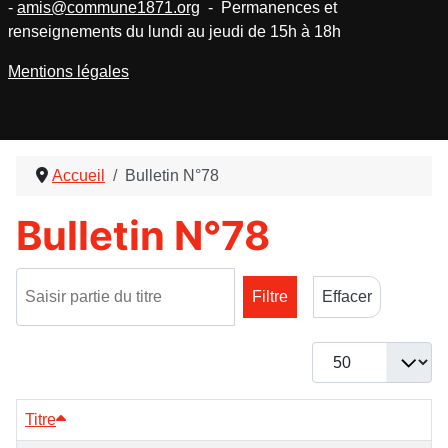
-
amis@commune1871.org
- Permanences et
renseignements du lundi au jeudi de 15h à 18h
Mentions légales
Accueil
Bulletin N°78
Bulletin N°78
Saisir partie du titre
Filtre
Effacer
Afficher #
Titre