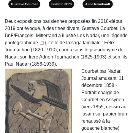
Gustave Courbet
Bulletin N°78
Aline Raimbault
Deux expositions parisiennes proposées fin 2018-début
2019 ont évoqué, à des titres divers, Gustave Courbet. La
BnF/François- Mitterrand a illustré Les Nadar, une légende
photographique
(1)
, celle de la saga familiale : Félix
Tournachon (1820-1910), connu sous le pseudonyme de
Nadar, son frère Adrien Tournachon (1825-1903) et son fils
Paul Nadar (1856-1939).
Courbet par Nadar.
Journal amusant, 11
décembre 1858 -
Portrait-charge de
Courbet en Assyrien
(vers 1855, dessin au
fusain sur papier brun
rehaussé à la
gouache blanche)