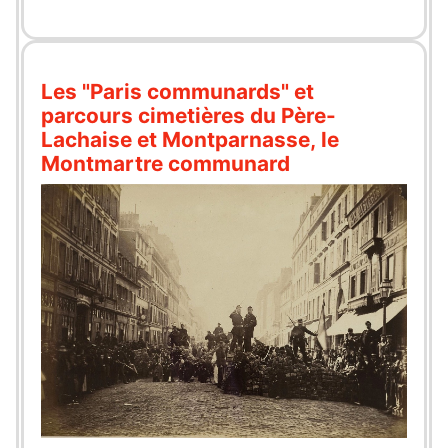
Les "Paris communards" et
parcours cimetières du Père-
Lachaise et Montparnasse, le
Montmartre communard