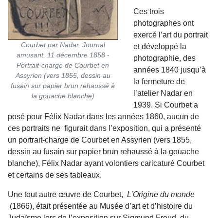
Ces trois
photographes ont
exercé l’art du portrait
Courbet par Nadar. Journal
et développé la
amusant, 11 décembre 1858 -
photographie, des
Portrait-charge de Courbet en
années 1840 jusqu’à
Assyrien (vers 1855, dessin au
la fermeture de
fusain sur papier brun rehaussé à
l’atelier Nadar en
la gouache blanche)
1939. Si Courbet a
posé pour Félix Nadar dans les années 1860, aucun de
ces portraits ne figurait dans l’exposition, qui a présenté
un portrait-charge de Courbet en Assyrien (vers 1855,
dessin au fusain sur papier brun rehaussé à la gouache
blanche), Félix Nadar ayant volontiers caricaturé Courbet
et certains de ses tableaux.
Une tout autre œuvre de Courbet,
L’Origine du monde
(1866), était présentée au Musée d’art et d’histoire du
Judaïsme lors de l’exposition sur Sigmund Freud, du