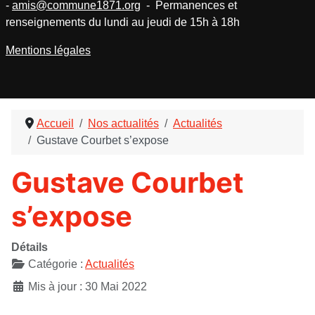
-
amis@commune1871.org
- Permanences et
renseignements du lundi au jeudi de 15h à 18h
Mentions légales
Accueil
Nos actualités
Actualités
Gustave Courbet s’expose
Gustave Courbet
s’expose
Détails
Catégorie :
Actualités
Mis à jour : 30 Mai 2022