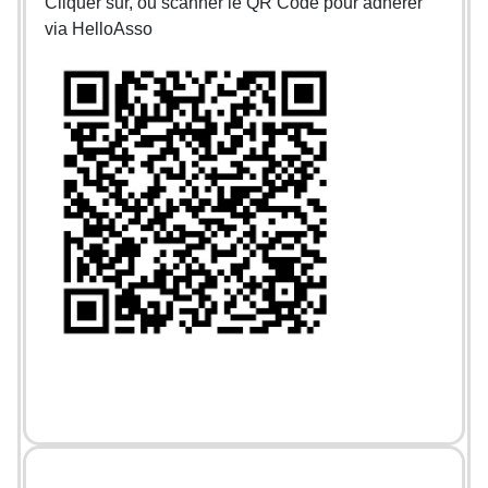
Cliquer sur, ou scanner le QR Code pour adhérer
via HelloAsso