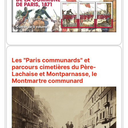
Les "Paris communards" et
parcours cimetières du Père-
Lachaise et Montparnasse, le
Montmartre communard