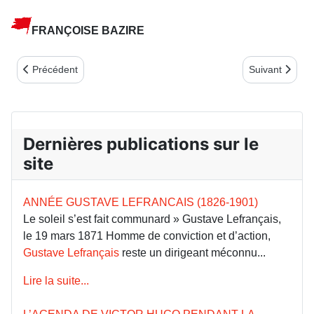
FRANÇOISE BAZIRE
Article précédent : LA COMMUNE ET LES ARTS DANS LA CREU
Article suiv
Précédent
Suivant
Dernières publications sur le
site
ANNÉE GUSTAVE LEFRANCAIS (1826-1901)
Le soleil s’est fait communard » Gustave Lefrançais,
le 19 mars 1871 Homme de conviction et d’action,
Gustave Lefrançais
reste un dirigeant méconnu...
Lire la suite...