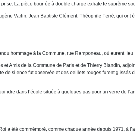
 ont prise. La pièce bourrée à double charge exhale le suprême s
 Eugène Varlin, Jean Baptiste Clément, Théophile Ferré, qui ont
 rendu hommage à la Commune, rue Ramponeau, où eurent lieu l
s et Amis de la Commune de Paris et de Thierry Blandin, adjoi
 de silence fut observée et des oeillets rouges furent glissés
ejoindre dans l’école située à quelques pas pour un verre de l’am
u Roi a été commémoré, comme chaque année depuis 1971, à l’ap