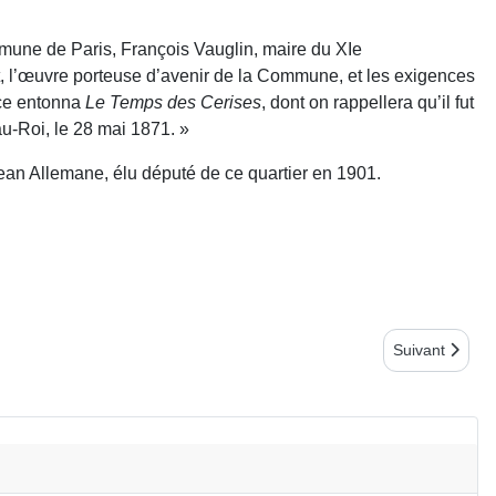
mune de Paris, François Vauglin, maire du XIe
it, l’œuvre porteuse d’avenir de la Commune, et les exigences
ance entonna
Le Temps des Cerises
, dont on rappellera qu’il fut
au-Roi, le 28 mai 1871. »
an Allemane, élu député de ce quartier en 1901.
Article suiv
Suivant