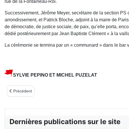
rue de la Fontaineau-Roi.
Successivement, Jérôme Meyer, secrétaire de la section PS d
arrondissement, et Patrick Bloche, adjoint à la maire de Pari
de démocratie, de justice sociale, de paix, qu’elle porta, enc
dédié postérieurement par Jean Baptiste Clément « à la vaill
La cérémonie se termina par un « communard » dans le bar v
SYLVIE PEPINO ET MICHEL PUZELAT
Article précédent : LA MONTÉE AU MUR 2019
Précédent
Dernières publications sur le site