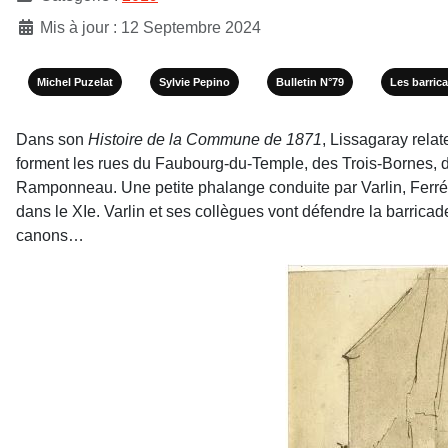
Mis à jour : 12 Septembre 2024
Michel Puzelat
Sylvie Pepino
Bulletin N°79
Les barric
Dans son
Histoire de la Commune de 1871
, Lissagaray relat
forment les rues du Faubourg-du-Temple, des Trois-Bornes, de
Ramponneau. Une petite phalange conduite par Varlin, Ferré
dans le XIe. Varlin et ses collègues vont défendre la barric
canons…