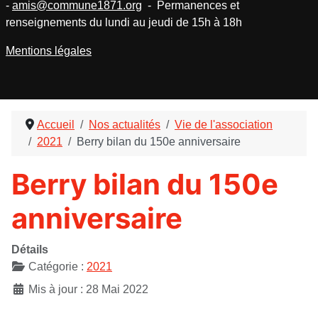
-
amis@commune1871.org
- Permanences et
renseignements du lundi au jeudi de 15h à 18h
Mentions légales
Accueil
Nos actualités
Vie de l'association
2021
Berry bilan du 150e anniversaire
Berry bilan du 150e
anniversaire
Détails
Catégorie :
2021
Mis à jour : 28 Mai 2022