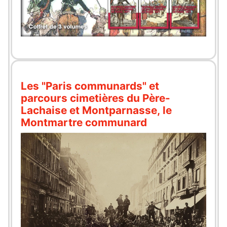
Les "Paris communards" et
parcours cimetières du Père-
Lachaise et Montparnasse, le
Montmartre communard