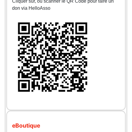
Cliquer sur, ou scanner le QR Code pour faire un
don via HelloAsso
eBoutique