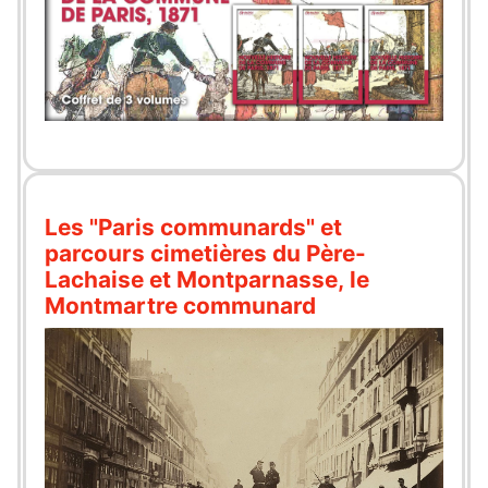
Les "Paris communards" et
parcours cimetières du Père-
Lachaise et Montparnasse, le
Montmartre communard