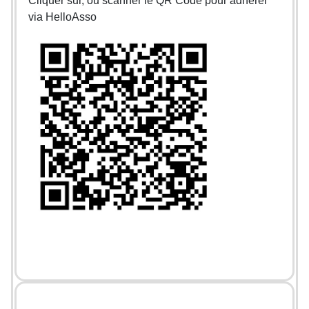
Cliquer sur, ou scanner le QR Code pour adhérer
via HelloAsso