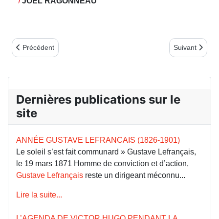
JOËL RAGONNEAU
Article précédent : Annulation des activités pour causes sanitaires
Article suivan
Précédent
Suivant
Dernières publications sur le
site
ANNÉE GUSTAVE LEFRANCAIS (1826-1901)
Le soleil s’est fait communard » Gustave Lefrançais,
le 19 mars 1871 Homme de conviction et d’action,
Gustave Lefrançais
reste un dirigeant méconnu...
Lire la suite...
L’AGENDA DE VICTOR HUGO PENDANT LA