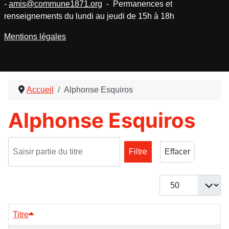
-
amis@commune1871.org
- Permanences et
renseignements du lundi au jeudi de 15h à 18h
Mentions légales
Accueil
Alphonse Esquiros
Alphonse Esquiros
Saisir partie du titre
Filtre
Effacer
Afficher #
Titre