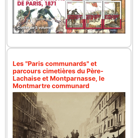
Les "Paris communards" et
parcours cimetières du Père-
Lachaise et Montparnasse, le
Montmartre communard