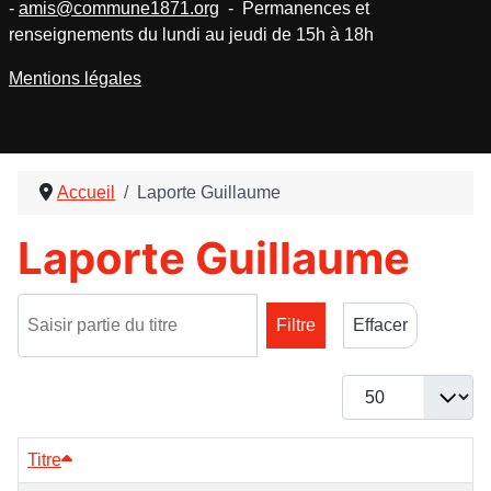
-
amis@commune1871.org
- Permanences et
renseignements du lundi au jeudi de 15h à 18h
Mentions légales
Accueil
Laporte Guillaume
Laporte Guillaume
Saisir partie du titre
Filtre
Effacer
Afficher #
Titre