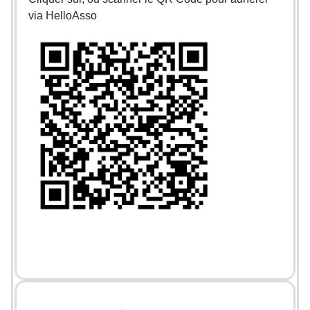
via HelloAsso