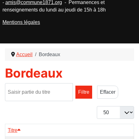
-
amis@commune1871.org
- Permanences et
renseignements du lundi au jeudi de 15h à 18h
Mentions légales
Accueil
Bordeaux
Bordeaux
Saisir partie du titre
Filtre
Effacer
Afficher #
Titre