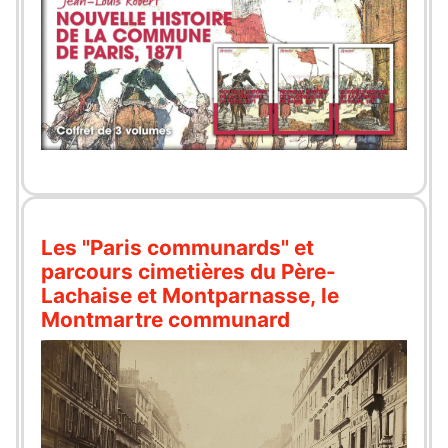
Les "Paris communards" et
parcours cimetières du Père-
Lachaise et Montparnasse, le
Montmartre communard