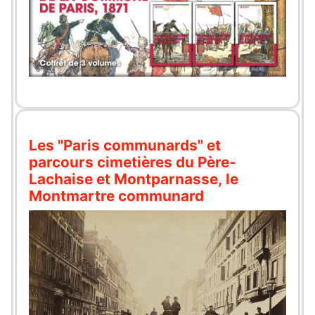
Les "Paris communards" et
parcours cimetières du Père-
Lachaise et Montparnasse, le
Montmartre communard