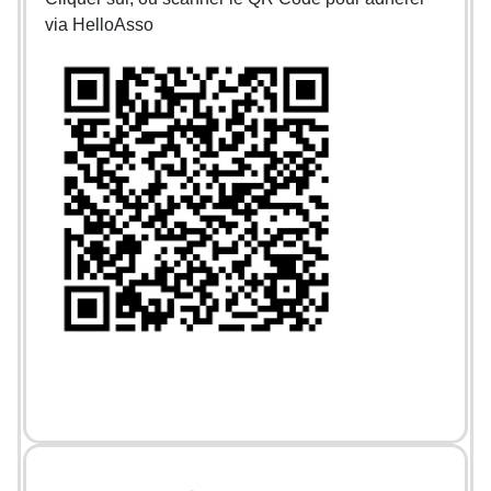
via HelloAsso