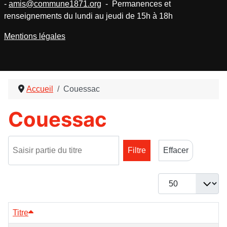
-
amis@commune1871.org
- Permanences et
renseignements du lundi au jeudi de 15h à 18h
Mentions légales
Accueil
Couessac
Couessac
Saisir partie du titre
Filtre
Effacer
Afficher #
Titre