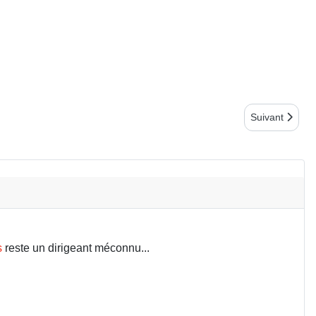
Article suivan
Suivant
s
reste un dirigeant méconnu...