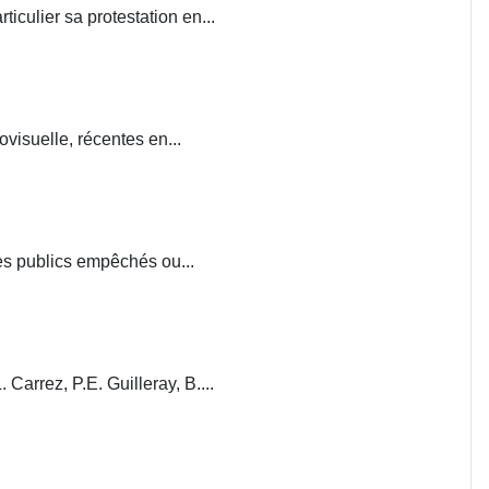
iculier sa protestation en...
visuelle, récentes en...
ces publics empêchés ou...
. Carrez, P.E. Guilleray, B....