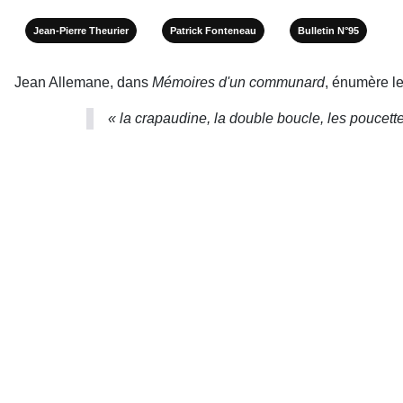
Jean-Pierre Theurier
Patrick Fonteneau
Bulletin N°95
Jean Allemane, dans
Mémoires d'un communard
, énumère le
« la crapaudine, la double boucle, les poucettes