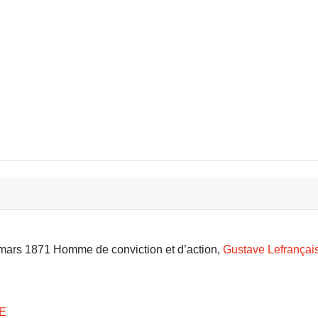
oubli ?
9 mars 1871 Homme de conviction et d’action,
Gustave Lefrançai
E