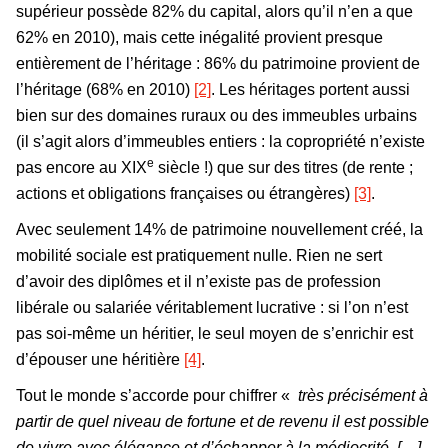
supérieur possède 82% du capital, alors qu’il n’en a que
62% en 2010), mais cette inégalité provient presque
entièrement de l’héritage : 86% du patrimoine provient de
l’héritage (68% en 2010)
[2]
. Les héritages portent aussi
bien sur des domaines ruraux ou des immeubles urbains
(il s’agit alors d’immeubles entiers : la copropriété n’existe
e
pas encore au XIX
siècle !) que sur des titres (de rente ;
actions et obligations françaises ou étrangères)
[3]
.
Avec seulement 14% de patrimoine nouvellement créé, la
mobilité sociale est pratiquement nulle. Rien ne sert
d’avoir des diplômes et il n’existe pas de profession
libérale ou salariée véritablement lucrative : si l’on n’est
pas soi-même un héritier, le seul moyen de s’enrichir est
d’épouser une héritière
[4]
.
Tout le monde s’accorde pour chiffrer «
très précisément à
partir de quel niveau de fortune et de revenu il est possible
de vivre avec élégance et d’échapper à la médiocrité. […]