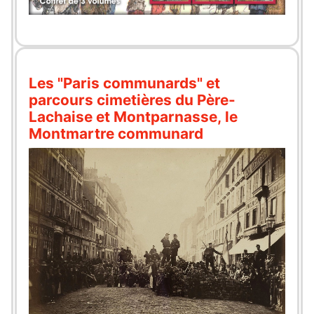
Les "Paris communards" et
parcours cimetières du Père-
Lachaise et Montparnasse, le
Montmartre communard