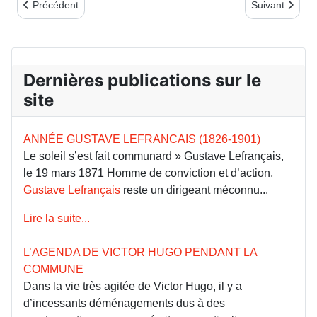
Article précédent : La Commune, la guerre, la paix
Article suivan
Précédent
Suivant
Dernières publications sur le
site
ANNÉE GUSTAVE LEFRANCAIS (1826-1901)
Le soleil s’est fait communard » Gustave Lefrançais,
le 19 mars 1871 Homme de conviction et d’action,
Gustave Lefrançais
reste un dirigeant méconnu...
Lire la suite...
L’AGENDA DE VICTOR HUGO PENDANT LA
COMMUNE
Dans la vie très agitée de Victor Hugo, il y a
d’incessants déménagements dus à des