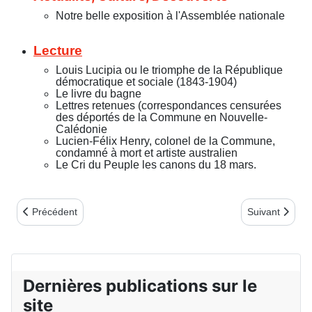
Notre belle exposition à l'Assemblée nationale
Lecture
Louis Lucipia ou le triomphe de la République
démocratique et sociale (1843-1904)
Le livre du bagne
Lettres retenues (correspondances censurées
des déportés de la Commune en Nouvelle-
Calédonie
Lucien-Félix Henry, colonel de la Commune,
condamné à mort et artiste australien
Le Cri du Peuple les canons du 18 mars.
Article précédent : Bulletin n°16 - 2ème trim. 2002
Article suivant
Précédent
Suivant
Dernières publications sur le
site