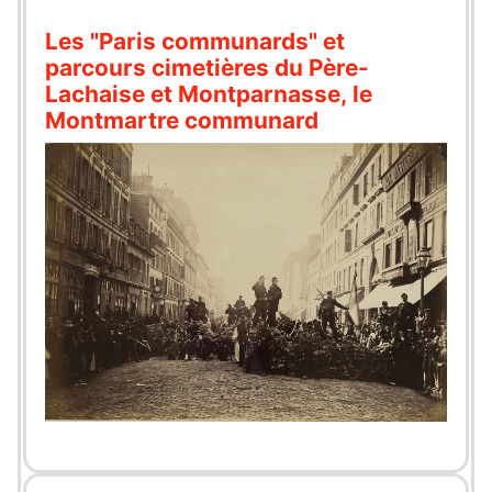
Les "Paris communards" et
parcours cimetières du Père-
Lachaise et Montparnasse, le
Montmartre communard