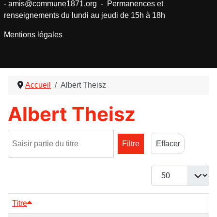
-
amis@commune1871.org
- Permanences et
renseignements du lundi au jeudi de 15h à 18h
Mentions légales
Accueil
Albert Theisz
Albert Theisz
Saisir partie du titre
Filtre
Effacer
Afficher #
Titre