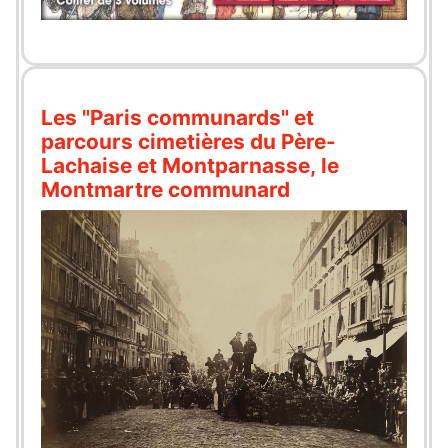
Les "Paris communards" et
parcours cimetières du Père-
Lachaise et Montparnasse, le
Montmartre communard