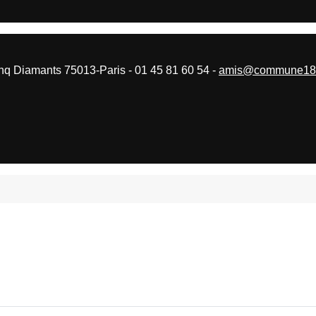
 Diamants 75013-Paris - 01 45 81 60 54 -
amis@commune187