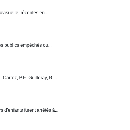
visuelle, récentes en...
ces publics empêchés ou...
. Carrez, P.E. Guilleray, B....
d'enfants furent arrêtés à...