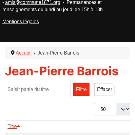
-
amis@commune1871.org
- Permanences et
renseignements du lundi au jeudi de 15h à 18h
Mentions légales
Accueil
Jean-Pierre Barrois
Jean-Pierre Barrois
Saisir partie du titre
Filtre
Effacer
Afficher #
Titre