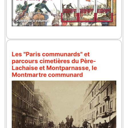
Les "Paris communards" et
parcours cimetières du Père-
Lachaise et Montparnasse, le
Montmartre communard