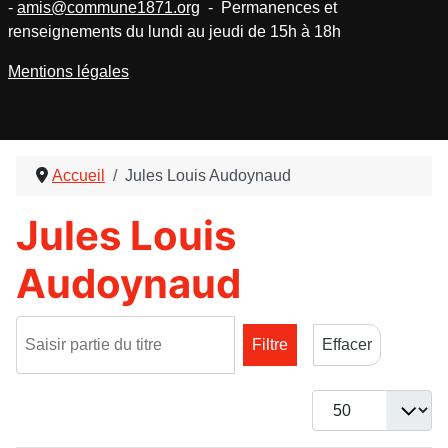
-
amis@commune1871.org
- Permanences et
renseignements du lundi au jeudi de 15h à 18h
Mentions légales
Accueil
Jules Louis Audoynaud
Jules Louis
Audoynaud
Saisir partie du titre
Filtre
Effacer
Afficher #