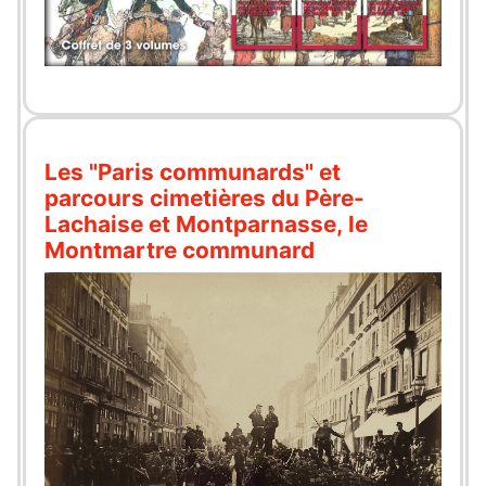
Les "Paris communards" et
parcours cimetières du Père-
Lachaise et Montparnasse, le
Montmartre communard