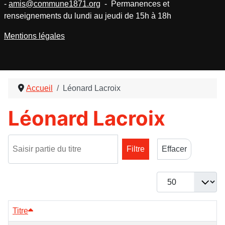
-
amis@commune1871.org
- Permanences et
renseignements du lundi au jeudi de 15h à 18h
Mentions légales
Accueil
Léonard Lacroix
Léonard Lacroix
Saisir partie du titre
Filtre
Effacer
Afficher #
Titre