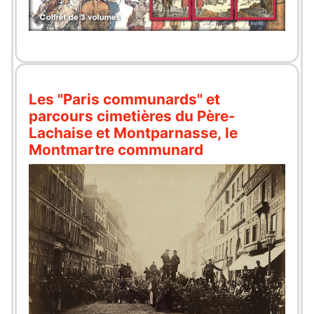
Les "Paris communards" et
parcours cimetières du Père-
Lachaise et Montparnasse, le
Montmartre communard