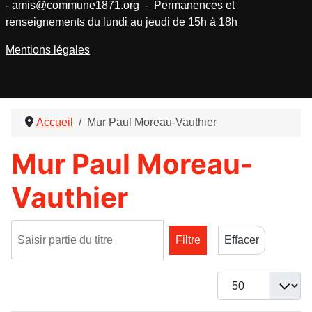
-
amis@commune1871.org
- Permanences et
renseignements du lundi au jeudi de 15h à 18h
Mentions légales
Accueil
Mur Paul Moreau-Vauthier
Mur Paul Moreau-
Vauthier
Saisir partie du titre
Filtre
Effacer
Afficher #