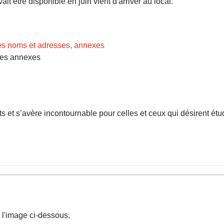
t être disponible en juin vient d'arriver au local.
des noms et adresses, annexes
Les annexes
 et s’avère incontournable pour celles et ceux qui désirent étud
 l'image ci-dessous.