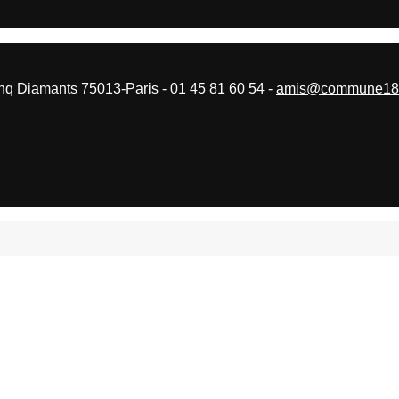
 Diamants 75013-Paris - 01 45 81 60 54 -
amis@commune187