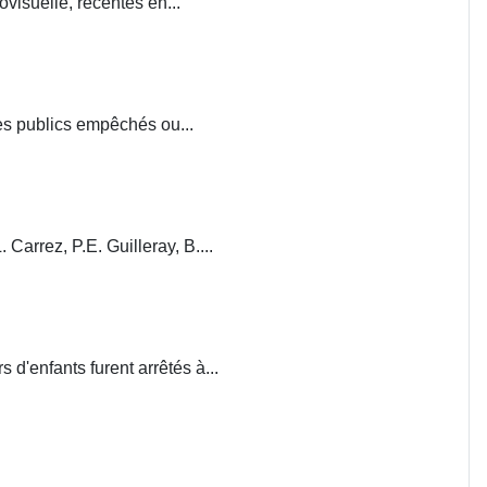
visuelle, récentes en...
ces publics empêchés ou...
. Carrez, P.E. Guilleray, B....
d'enfants furent arrêtés à...