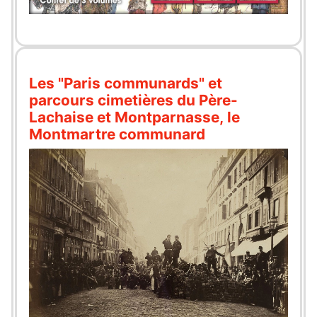
Les "Paris communards" et
parcours cimetières du Père-
Lachaise et Montparnasse, le
Montmartre communard