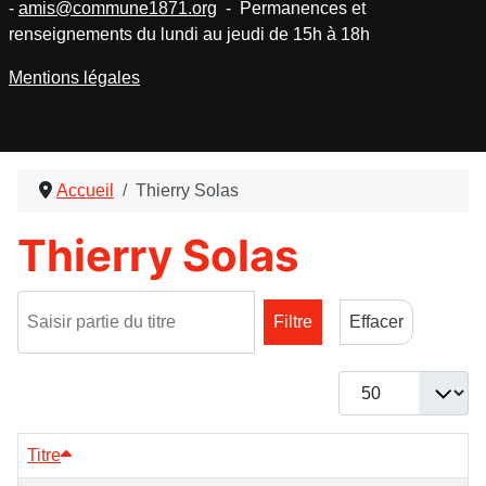
-
amis@commune1871.org
- Permanences et
renseignements du lundi au jeudi de 15h à 18h
Mentions légales
Accueil
Thierry Solas
Thierry Solas
Saisir partie du titre
Filtre
Effacer
Afficher #
Titre