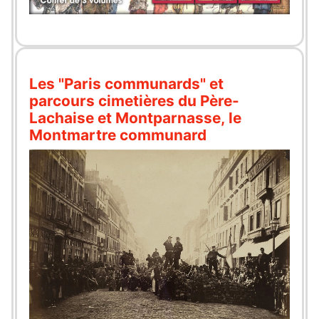
Les "Paris communards" et
parcours cimetières du Père-
Lachaise et Montparnasse, le
Montmartre communard