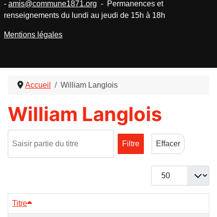
-
amis@commune1871.org
- Permanences et
renseignements du lundi au jeudi de 15h à 18h
Mentions légales
Accueil
William Langlois
William Langlois
Saisir partie du titre
Filtre
Effacer
Afficher #
Titre