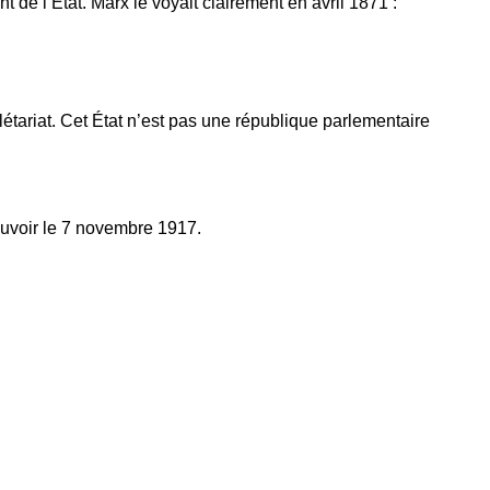
t de l’État. Marx le voyait clairement en avril 1871 :
olétariat. Cet État n’est pas une république parlementaire
pouvoir le 7 novembre 1917.