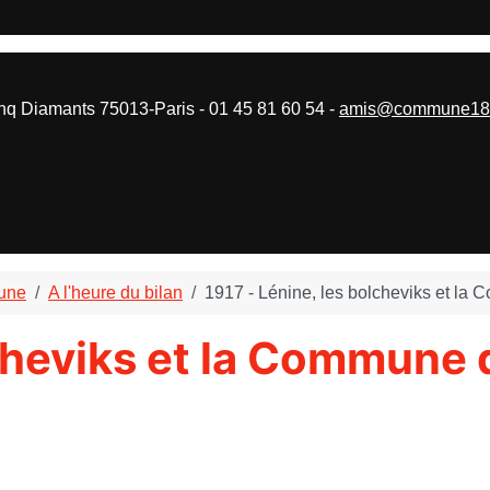
 Diamants 75013-Paris - 01 45 81 60 54 -
amis@commune187
mune
A l'heure du bilan
1917 - Lénine, les bolcheviks et la
lcheviks et la Commune 