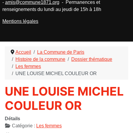
-
amis@commune1871.org
- Permanences et
renseignements du lundi au jeudi de 15h à 18h
Mentions légales
Accueil
La Commune de Paris
Histoire de la commune
Dossier thématique
Les femmes
UNE LOUISE MICHEL COULEUR OR
UNE LOUISE MICHEL
COULEUR OR
Détails
Catégorie :
Les femmes