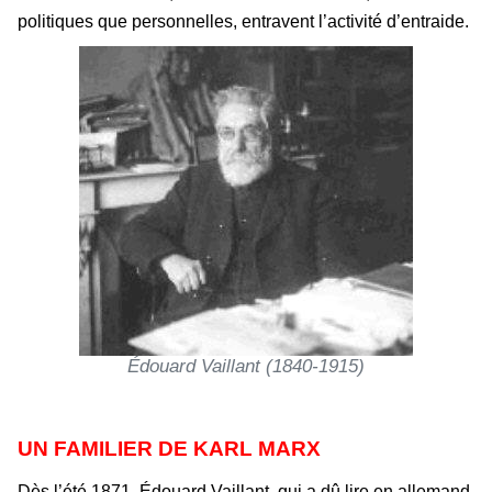
politiques que personnelles, entravent l’activité d’entraide.
Édouard Vaillant (1840-1915)
UN FAMILIER DE KARL MARX
Dès l’été 1871, Édouard Vaillant, qui a dû lire en allemand