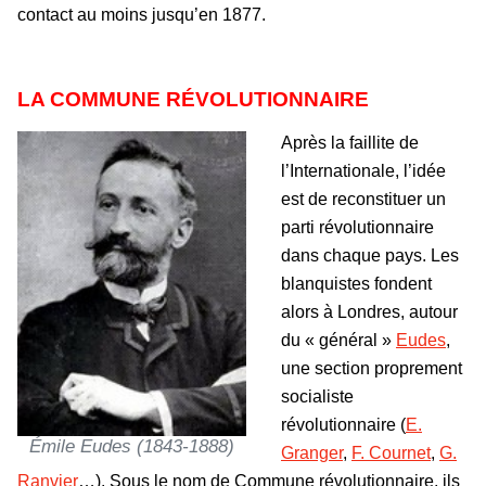
contact au moins jusqu’en 1877.
LA COMMUNE RÉVOLUTIONNAIRE
Après la faillite de
l’Internationale, l’idée
est de reconstituer un
parti révolutionnaire
dans chaque pays. Les
blanquistes fondent
alors à Londres, autour
du « général »
Eudes
,
une section proprement
socialiste
révolutionnaire (
E.
Émile Eudes (1843-1888)
Granger
,
F. Cournet
,
G.
Ranvier
…). Sous le nom de Commune révolutionnaire, ils