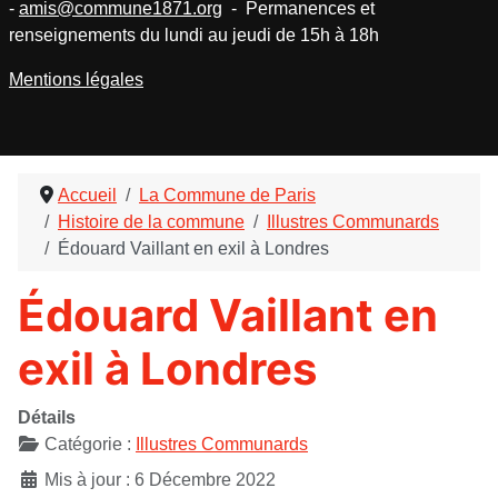
-
amis@commune1871.org
- Permanences et
renseignements du lundi au jeudi de 15h à 18h
Mentions légales
Accueil
La Commune de Paris
Histoire de la commune
Illustres Communards
Édouard Vaillant en exil à Londres
Édouard Vaillant en
exil à Londres
Détails
Catégorie :
Illustres Communards
Mis à jour : 6 Décembre 2022