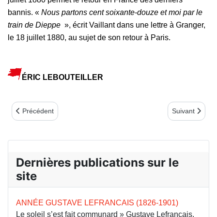
bannis. «
Nous partons cent soixante-douze et moi par le
train de Dieppe
», écrit Vaillant dans une lettre à Granger,
le 18 juillet 1880, au sujet de son retour à Paris.
ÉRIC LEBOUTEILLER
Article précédent : La brève existence de Gustave Maroteau
Article suivan
Précédent
Suivant
Dernières publications sur le
site
ANNÉE GUSTAVE LEFRANCAIS (1826-1901)
Le soleil s’est fait communard » Gustave Lefrançais,