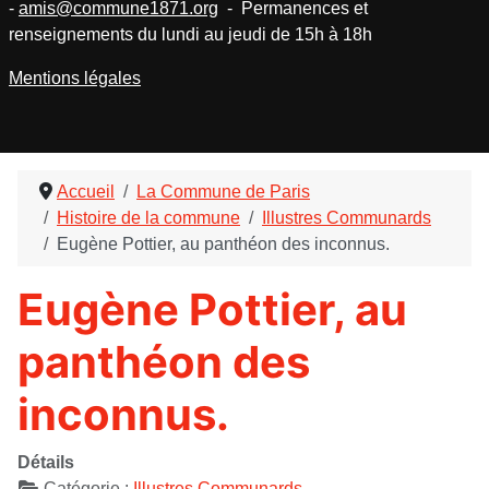
-
amis@commune1871.org
- Permanences et
renseignements du lundi au jeudi de 15h à 18h
Mentions légales
Accueil
La Commune de Paris
Histoire de la commune
Illustres Communards
Eugène Pottier, au panthéon des inconnus.
Eugène Pottier, au
panthéon des
inconnus.
Détails
Catégorie :
Illustres Communards