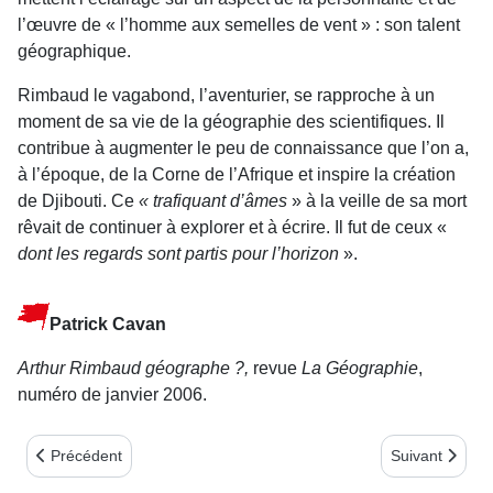
l’œuvre de « l’homme aux semelles de vent » : son talent
géographique.
Rimbaud le vagabond, l’aventurier, se rapproche à un
moment de sa vie de la géographie des scientifiques. Il
contribue à augmenter le peu de connaissance que l’on a,
à l’époque, de la Corne de l’Afrique et inspire la création
de Djibouti. Ce
« trafiquant d’âmes
» à la veille de sa mort
rêvait de continuer à explorer et à écrire. Il fut de ceux «
dont les regards sont partis pour l’horizon
».
Patrick Cavan
Arthur Rimbaud géographe ?,
revue
La Géographie
,
numéro de janvier 2006.
Article précédent : Notes de lecture 2e trimestre 2007
Article suivant
Précédent
Suivant