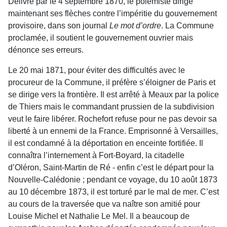
Délivré par le 4 septembre 1870, le polémiste dirige
maintenant ses flèches contre l’impéritie du gouvernement
provisoire, dans son journal
Le mot d’ordre
. La Commune
proclamée, il soutient le gouvernement ouvrier mais
dénonce ses erreurs.
Le 20 mai 1871, pour éviter des difficultés avec le
procureur de la Commune, il préfère s’éloigner de Paris et
se dirige vers la frontière. Il est arrêté à Meaux par la police
de Thiers mais le commandant prussien de la subdivision
veut le faire libérer. Rochefort refuse pour ne pas devoir sa
liberté à un ennemi de la France. Emprisonné à Versailles,
il est condamné à la déportation en enceinte fortifiée. Il
connaîtra l’internement à Fort-Boyard, la citadelle
d’Oléron, Saint-Martin de Ré - enfin c’est le départ pour la
Nouvelle-Calédonie ; pendant ce voyage, du 10 août 1873
au 10 décembre 1873, il est torturé par le mal de mer. C’est
au cours de la traversée que va naître son amitié pour
Louise Michel et Nathalie Le Mel. Il a beaucoup de