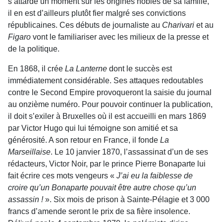
s’attarde un moment sur les origines nobles de sa famille,
il en est d’ailleurs plutôt fier malgré ses convictions
républicaines. Ces débuts de journaliste au
Charivari
et au
Figaro
vont le familiariser avec les milieux de la presse et
de la politique.
En 1868, il crée
La Lanterne
dont le succès est
immédiatement considérable. Ses attaques redoutables
contre le Second Empire provoqueront la saisie du journal
au onzième numéro. Pour pouvoir continuer la publication,
il doit s’exiler à Bruxelles où il est accueilli en mars 1869
par Victor Hugo qui lui témoigne son amitié et sa
générosité. A son retour en France, il fonde
La
Marseillaise
. Le 10 janvier 1870, l’assassinat d’un de ses
rédacteurs, Victor Noir, par le prince Pierre Bonaparte lui
fait écrire ces mots vengeurs «
J’ai eu la faiblesse de
croire qu’un Bonaparte pouvait être autre chose qu’un
assassin !
». Six mois de prison à Sainte-Pélagie et 3 000
francs d’amende seront le prix de sa fière insolence.