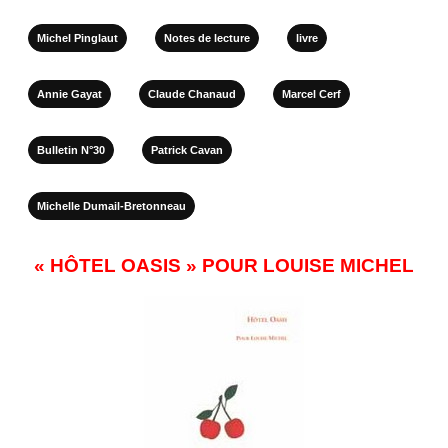
Michel Pinglaut
Notes de lecture
livre
Annie Gayat
Claude Chanaud
Marcel Cerf
Bulletin N°30
Patrick Cavan
Michelle Dumail-Bretonneau
« HÔTEL OASIS » POUR LOUISE MICHEL